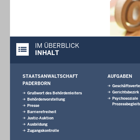
IM ÜBERBLICK
Justiz-Portal im Überblick:
INHALT
STAATSANWALTSCHAFT
AUFGABEN
PADERBORN
Geschäftsverte
Gerichtsbezirk
Grußwort des Behördenleiters
Psychosoziale
Behördenvorstellung
Prozessbegleit
Presse
Barrierefreiheit
Justiz-Auktion
Ausbildung
Zugangskontrolle