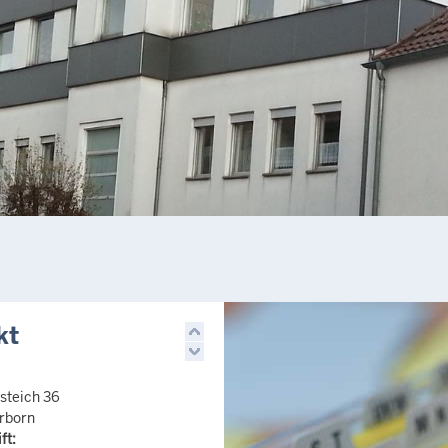
kt
steich 36
rborn
ft: