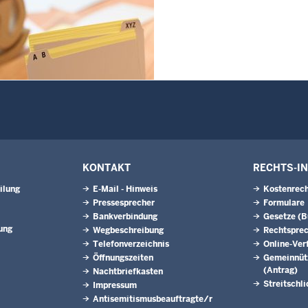
KONTAKT
RECHTS-I
ilung
E-Mail - Hinweis
Kostenrech
Pressesprecher
Formulare
Bankverbindung
Gesetze (
ung
Wegbeschreibung
Rechtspre
Telefonverzeichnis
Online-Ver
Öffnungszeiten
Gemeinnütz
(Antrag)
Nachtbriefkasten
Streitschl
Impressum
Antisemitismusbeauftragte/r