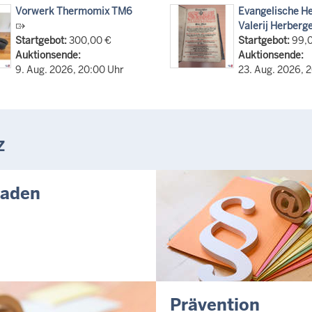
Gewalt
Vorwerk Thermomix TM6
Evangelische He
Valerij Herberge
6
Startgebot:
300,00 €
Startgebot:
99,0
g für innovative
Auktionsende:
Auktionsende:
ntionsarbeit: JVA Köln
9. Aug. 2026, 20:00 Uhr
23. Aug. 2026, 
net
6
Zukunft gemeinsam gestalten:
mbach zieht positive Bilanz des
kunftswerkstatt Justiz
Z
Westfalen
6
laden
Juli 2026
6
erinnen und Anwärter des
2024/2026 der
zugsschule NRW geehrt
6
l - Schiedsleute helfen Streit
Prävention