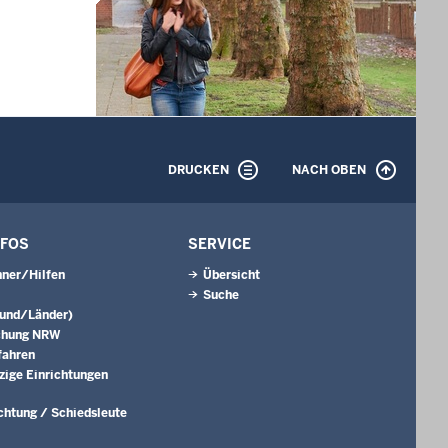
DRUCKEN
NACH OBEN
NFOS
SERVICE
ner/Hilfen
Übersicht
Suche
Bund/Länder)
chung NRW
fahren
ige Einrichtungen
ichtung / Schiedsleute