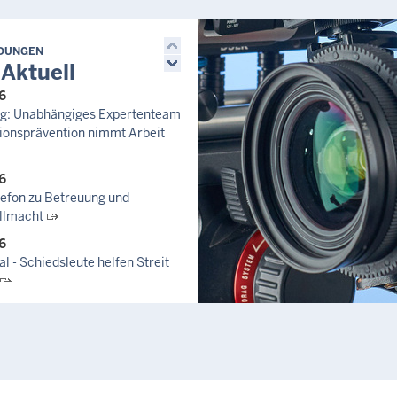
LDUNGEN
 Aktuell
6
zug: Unabhängiges Expertenteam
ionsprävention nimmt Arbeit
6
lefon zu Betreuung und
llmacht
6
l - Schiedsleute helfen Streit
6
 August 2026
6
ndet Rückhalt: Die Justiz NRW
t Informationskampagne gegen