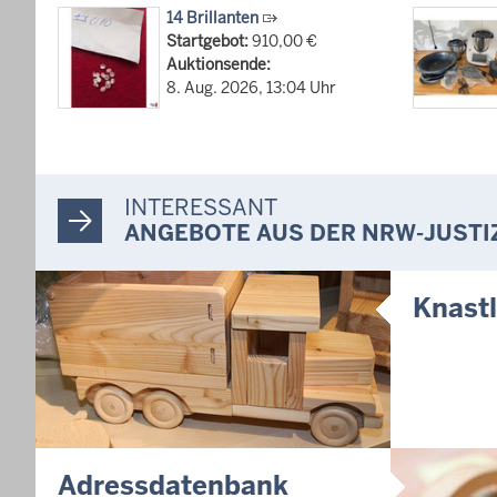
häusliche 
14 Brillanten
Startgebot:
910,00 €
10.07.202
Auktionsende:
Anerkennun
8. Aug. 2026, 13:04 Uhr
Suizidpräve
ausgezeich
14.07.202
Justiz der 
Minister Li
INTERESSANT
Projekts Zu
ANGEBOTE AUS DER NRW-JUSTI
Nordrhein-
01.07.202
Knast
Newsletter 
30.06.202
288 Anwärt
Jahrgangs 
Justizvoll
30.06.202
RechtSpecia
Adressdatenbank
schlichten!