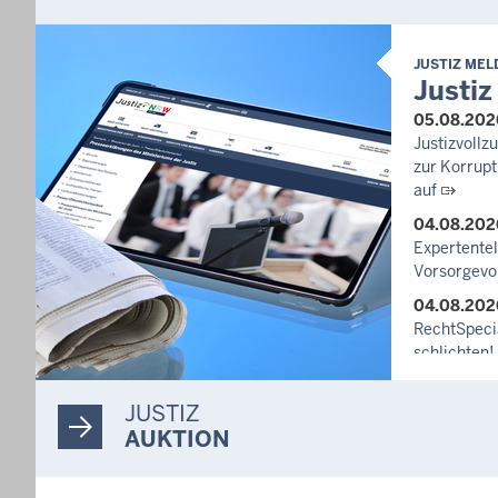
JUSTIZ ME
Justiz
05.08.202
Justizvoll
zur Korrupt
auf
04.08.202
Expertente
Vorsorgevo
04.08.202
RechtSpecia
schlichten!
03.08.202
JUSTIZ
Newsletter
AUKTION
27.07.202
Dein Mut fi
unterstütz