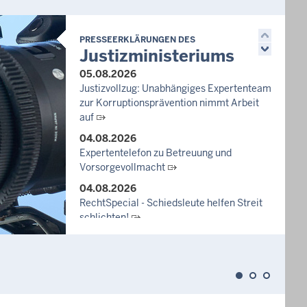
PRESSEERKLÄRUNGEN DES
Justizministeriums
05.08.2026
Justizvollzug: Unabhängiges Expertenteam
zur Korruptionsprävention nimmt Arbeit
auf
04.08.2026
Expertentelefon zu Betreuung und
Vorsorgevollmacht
04.08.2026
RechtSpecial - Schiedsleute helfen Streit
schlichten!
03.08.2026
Newsletter August 2026
27.07.2026
Dein Mut findet Rückhalt: Die Justiz NRW
unterstützt Informationskampagne gegen