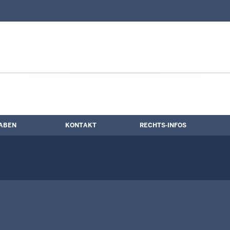
nd Kontaktformular
uktion
ABEN
KONTAKT
RECHTS-INFOS