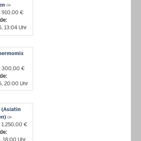
ten
:
910,00 €
de:
, 13:04 Uhr
Thermomix
:
300,00 €
de:
, 20:00 Uhr
(Asiatin
en)
:
1.250,00 €
de:
, 18:00 Uhr