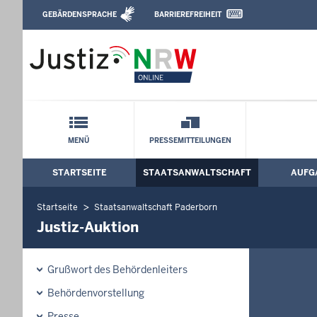
Direkt zum Inhalt
GEBÄRDENSPRACHE
BARRIEREFREIHEIT
Leichte Sprache, Gebärdensprachenvideo u
Staatsanwaltschaft Paderborn: Justiz-A
Schnellnavigation mit Volltext-Suche
MENÜ
PRESSEMITTEILUNGEN
STARTSEITE
STAATSANWALTSCHAFT
AUFG
Hauptmenü: Hauptnavigation
Startseite
Staatsanwaltschaft Paderborn
Justiz-Auktion
Grußwort des Behördenleiters
Behördenvorstellung
Presse