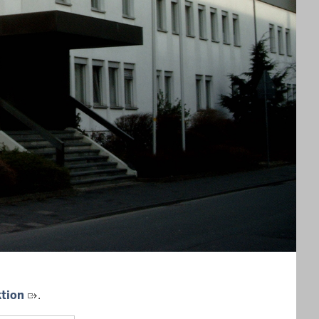
tion bietet hochwertige Ware, einfache Abläufe und
rkäufern der Justiz-Auktion ausschließlich um die
nen sowie weiteren Behörden. Als Verkäufer können
 Gerichtsvollzieher beteiligen.
ollzieher sind verlässliche Vertragspartner, die
rfolgreichen Bieter übergeben oder versenden. Als
rsteigerungsbedingungen der Justiz-Auktion) und
ktion
.