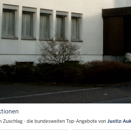
dere an der Justiz-Auktion:
Zuschlag bekommen – Zahlen – Ware erhalten: Die Justiz-Auk
edingungen für jedermann.
s bei gewohnten Internetauktionen handelt es sich bei den Ve
t ihren Gerichten, Staatsanwaltschaften, Vollstreckungsorga
Justizeinrichtungen, Behörden und Gerichtsvollzieherinnen und
einrichtungen sowie die Gerichtsvollzieherinnen und Gerichtsv
nach Zahlungseingang den ersteigerten Gegenstand an den e
nn sich grundsätzlich (Ausnahmen regeln die Allgemeinen Ve
chem Weg jeder registrieren.
tionen
m Zuschlag - die bundesweiten Top-Angebote von
Justiz-Au