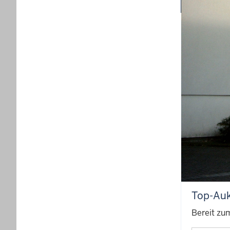
Das Beson
Bieten – 
sichere B
Anders al
Justiz mi
sich alle 
Die Justiz
umgehend 
Bieter ka
auf einfa
Top-Auk
Bereit zu