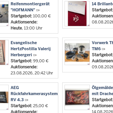
Reifenmontiergerät
14 Brillan
"HOFMANN"
Startgebot
Startgebot:
100,00 €
Auktionsen
Auktionsende:
08.08.2026
Heute
, 13:00 Uhr
Evangelische
Vorwerk 
HertzPostilla Valerij
TM6
Herbergeri
Startgebot
Startgebot:
99,00 €
Auktionsen
Auktionsende:
09.08.2026
23.08.2026, 20:42 Uhr
AEG
Ölgemälde 
Rückfahrkamerasystem
mit Drach
RV 4.3
Startgebot
Startgebot:
25,00 €
Auktionsen
Auktionsende:
14.08.2026