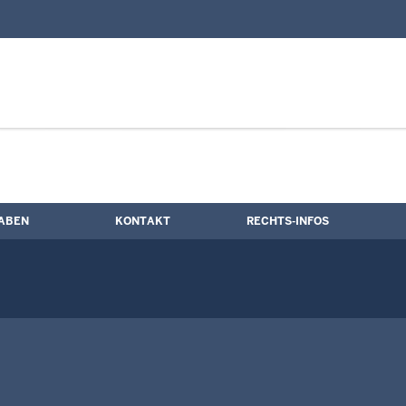
nd Kontaktformular
reiheit
ABEN
KONTAKT
RECHTS-INFOS