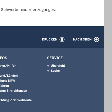
es Schwerbehindertenzuganges.
DRUCKEN
NACH OBEN
NFOS
SERVICE
ner/Hilfen
Übersicht
Suche
Bund/Länder)
chung NRW
fahren
ige Einrichtungen
ichtung / Schiedsleute