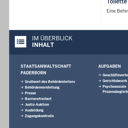
Toilette
Eine Behi
IM ÜBERBLICK
Justiz-Portal im Überblick:
INHALT
STAATSANWALTSCHAFT
AUFGABEN
PADERBORN
Geschäftsverte
Gerichtsbezirk
Grußwort des Behördenleiters
Psychosoziale
Behördenvorstellung
Prozessbegleit
Presse
Barrierefreiheit
Justiz-Auktion
Ausbildung
Zugangskontrolle