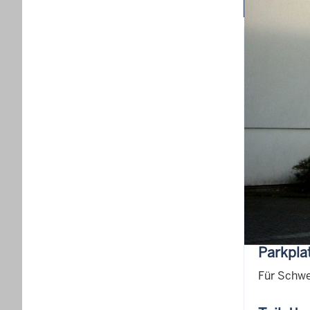
Der Zugan
Ebenerdig
Schwer
An der Tr
Kontakt a
Der Schwe
Alle Räum
Parkpla
Für Schwe