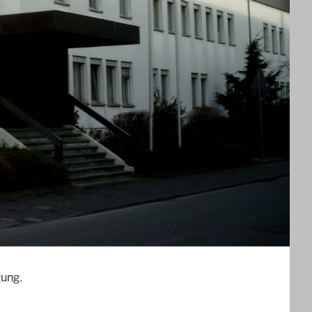
r eine Treppenanlage.
ndet sich links eine Gegensprechanlage, mit der Sie
eichbar über den Innenhof.
gung.