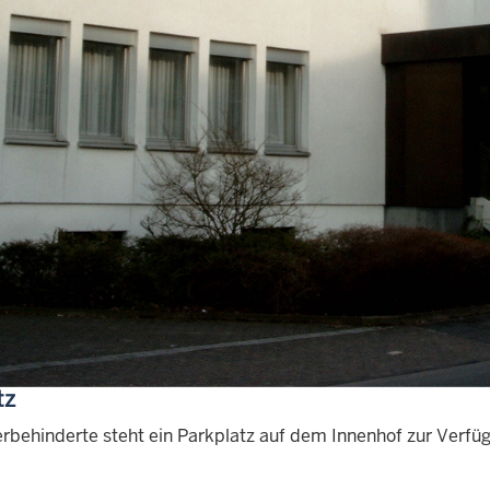
g zum Gebäude erfolgt von der Straße am Bischofsteich übe
 ist der Nebeneingang über den Innenhof zu erreichen.
behindertenzugang
eppe des Haupteinganges zur Straße "Am Bischofsteich" befi
ufnehmen und bei Bedarf um Hilfe bitten können.
rbehindertenzugang des Gebäudes ist ebenerdig und ist err
e sind auch mit dem Rollstuhl erreichbar.
tz
rbehinderte steht ein Parkplatz auf dem Innenhof zur Verfü