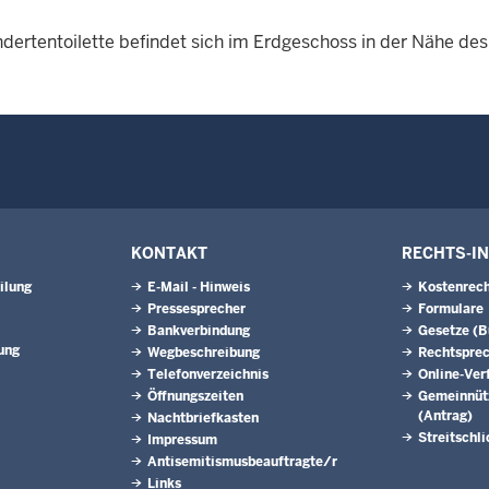
ndertentoilette befindet sich im Erdgeschoss in der Nähe d
KONTAKT
RECHTS-I
ilung
E-Mail - Hinweis
Kostenrech
Pressesprecher
Formulare
Bankverbindung
Gesetze (
ung
Wegbeschreibung
Rechtspre
Telefonverzeichnis
Online-Ver
Öffnungszeiten
Gemeinnütz
(Antrag)
Nachtbriefkasten
Streitschl
Impressum
Antisemitismusbeauftragte/r
Links